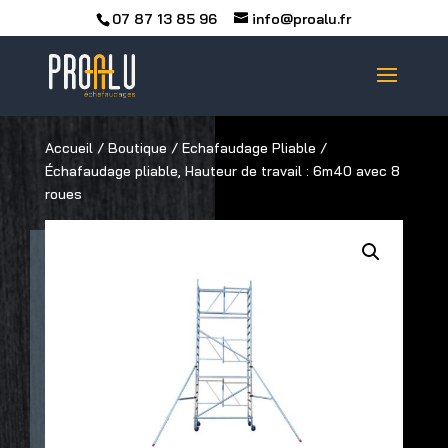
07 87 13 85 96
info@proalu.fr
Accueil
/
Boutique
/
Echafaudage Pliable
/
Échafaudage pliable, Hauteur de travail : 6m40 avec 8
roues