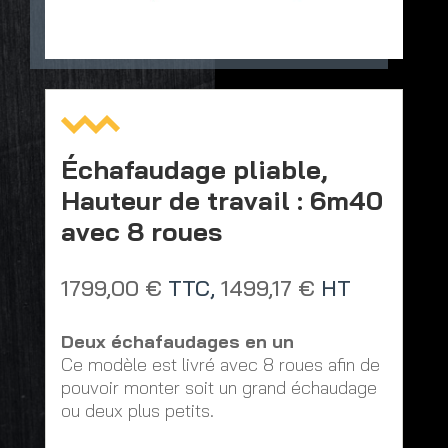
Échafaudage pliable,
Hauteur de travail : 6m40
avec 8 roues
1799,00
€
TTC,
1499,17
€
HT
Deux échafaudages en un
Ce modèle est livré avec 8 roues afin de
pouvoir monter soit un grand échaudage
ou deux plus petits.