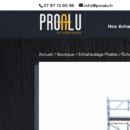
07 87 13 85 96
info@proalu.fr
Nos éch
Accueil
/
Boutique
/
Echafaudage Pliable
/ Écha