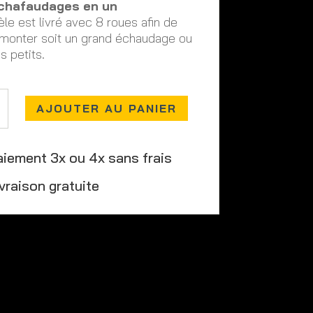
chafaudages en un
e est livré avec 8 roues afin de
 monter soit un grand échaudage ou
s petits.
AJOUTER AU PANIER
age
aiement 3x ou 4x sans frais
ivraison gratuite