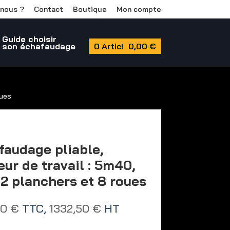
nous ?
Contact
Boutique
Mon compte
Guide choisir
son échafaudage
0 Article
0,00 €
oues
faudage pliable,
ur de travail : 5m40,
2 planchers et 8 roues
00
€
TTC,
1332,50
€
HT