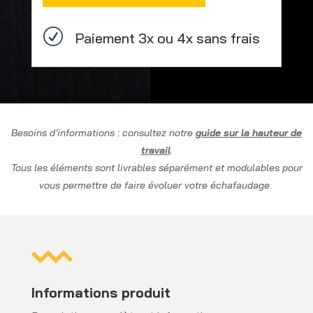
4
roues
R
Paiement 3x ou 4x sans frais
diamètre
125mm
sans
réglage
en
hauteur
Besoins d’informations : consultez notre
guide sur la hauteur de
travail
.
Tous les éléments sont livrables séparément et modulables pour
vous permettre de faire évoluer votre échafaudage.
Informations produit