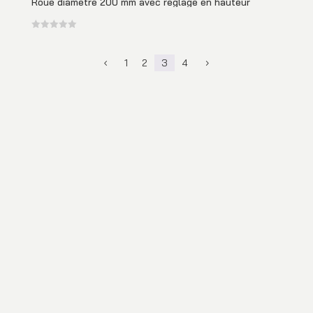
Roue diamètre 200 mm avec réglage en hauteur
1
2
3
4
4
5