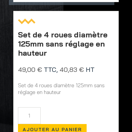
Set de 4 roues diamètre
125mm sans réglage en
hauteur
49,00
€
TTC,
40,83
€
HT
Set de 4 roues diamètre 125mm sans
réglage en hauteur
quantité
de
Set
AJOUTER AU PANIER
de