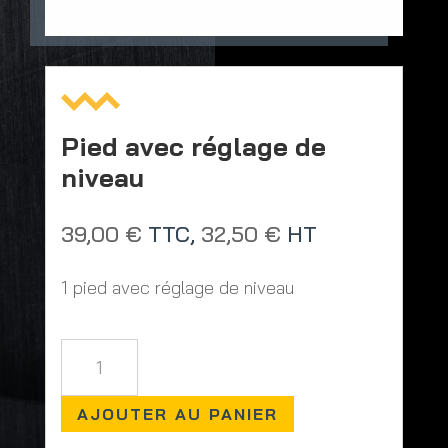
Pied avec réglage de
niveau
39,00
€
TTC,
32,50
€
HT
1 pied avec réglage de niveau
quantité
de
Pied
AJOUTER AU PANIER
avec
réglage