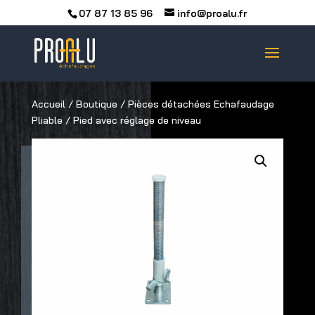
07 87 13 85 96
info@proalu.fr
Accueil
/
Boutique
/
Pièces détachées Echafaudage
Pliable
/ Pied avec réglage de niveau