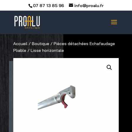
07 87 13 85 96
info@proalu.fr
Accueil
/
Boutique
/
Pièces détachées Echafaudage
Pliable
/ Lisse horizontale