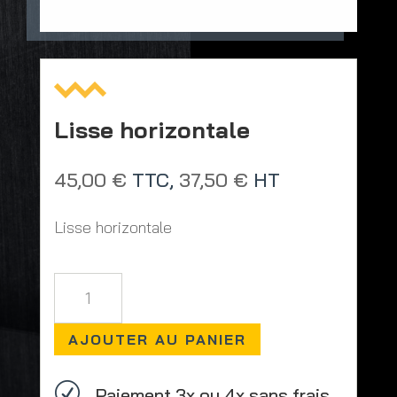
Lisse horizontale
45,00
€
TTC,
37,50
€
HT
Lisse horizontale
quantité
de
Lisse
AJOUTER AU PANIER
horizontale
R
Paiement 3x ou 4x sans frais