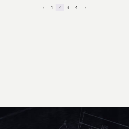
1
2
3
4
4
5