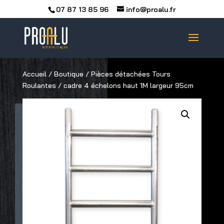
07 87 13 85 96
info@proalu.fr
Accueil
/
Boutique
/
Pièces détachées Tours
Roulantes
/ cadre 4 échelons haut 1M largeur 95cm