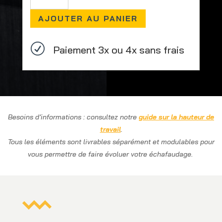
cadre
AJOUTER AU PANIER
4
échelons
haut
R
Paiement 3x ou 4x sans frais
1M
largeur
95cm
Besoins d’informations : consultez notre
guide sur la hauteur de
travail
.
Tous les éléments sont livrables séparément et modulables pour
vous permettre de faire évoluer votre échafaudage.