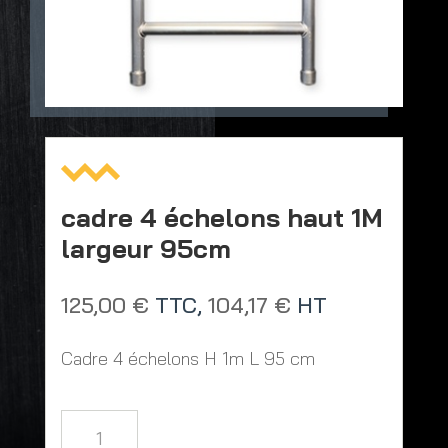
cadre 4 échelons haut 1M
largeur 95cm
125,00
€
TTC,
104,17
€
HT
Cadre 4 échelons H 1m L 95 cm
quantité
de