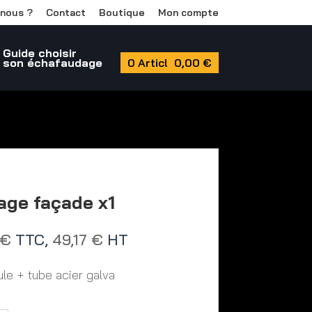
nous ?
Contact
Boutique
Mon compte
Guide choisir
son échafaudage
0 Article
0,00 €
age façade x1
€
TTC,
49,17
€
HT
tule + tube acier galva