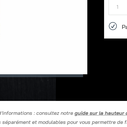
quantité
de
Ancrage
façade
R
P
x1
’informations : consultez notre
guide sur la hauteur d
es séparément et modulables pour vous permettre de f