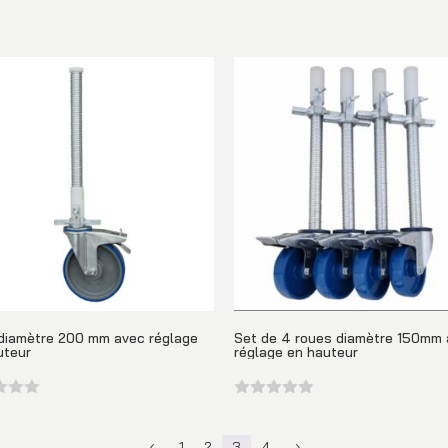
diamètre 200 mm avec réglage
Set de 4 roues diamètre 150mm
uteur
réglage en hauteur
1
2
3
4
4
5