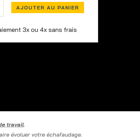
AJOUTER AU PANIER
aiement 3x ou 4x sans frais
e travail
.
aire évoluer votre échafaudage.