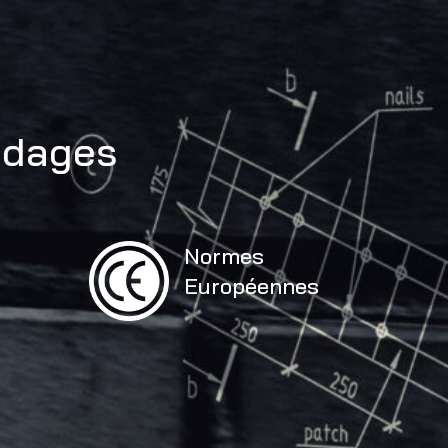
udages
Normes
Européennes