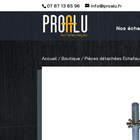
07 87 13 85 96
info@proalu.fr
Nos éch
Accueil
/
Boutique
/
Pièces détachées Echafau